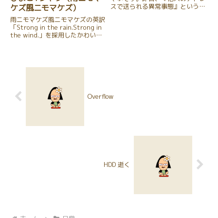
スで送られる異常事態』というニ
ケズ風ニモマケズ）
ュースが駆け巡りました
雨ニモマケズ風ニモマケズの英訳
が・・・、買っちゃいました。長
「Strong in the rain.Strong in
年使っていたガラケーちゃんが、
the wind.」を採用したかわいい
バッテリー交換しても調子が悪
ひよこTシャツです。
く、4年程使ったんでしょう
か・・・、...
Overflow
HDD 逝く