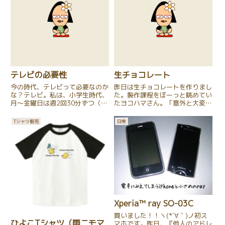
テレビの必要性
生チョコレート
今の時代、テレビって必要なのか
昨日は生チョコレートを作りまし
な？テレビ。私は、小学生時代、
た。製作課程をぼーっと眺めてい
月〜金曜日は週2回30分ずつ（ア
たヨコハマさん。「意外と大変な
ニメ）、土曜日は1時間（8時だ
んやねえ・・・」と、ぽつり。
ヨ！全員集合）のみ、観て良いこ
「ぶり大根（ヨコハマさんの得意
Tシャツ販売
日常
とになってました。当然、同級生
料理）作るくらい、結構手間いる
のテレビの話題にはついて行け
んやで！」と、また余計や発言を
ず・・・、でも、何とか楽しく
した私です。
過...
Xperia™ ray SO-03C
買いました！！ヽ(*´∀｀)ノ初ス
ひよこTシャツ（雨ニモマ
マホです。昨日、『他人のアドレ