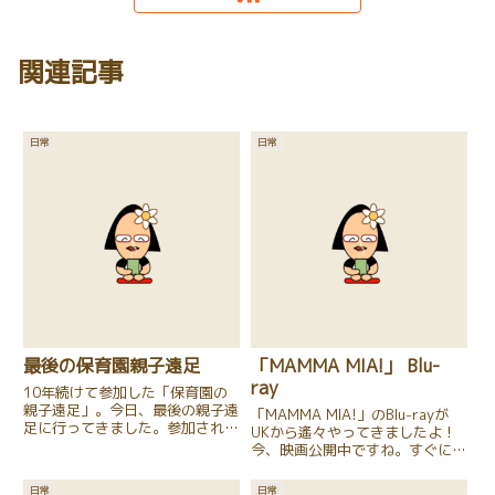
関連記事
日常
日常
最後の保育園親子遠足
「MAMMA MIA!」 Blu-
ray
10年続けて参加した「保育園の
親子遠足」。今日、最後の親子遠
「MAMMA MIA!」のBlu-rayが
足に行ってきました。参加された
UKから遙々やってきましたよ！
お母さんの中で、一番自分が年上
今、映画公開中ですね。すぐにで
ではないかな？と思う感じでした
も観たいけれど、しばらく先にな
が（苦笑）、頑張って末っ子に付
りそうです・・・。
日常
日常