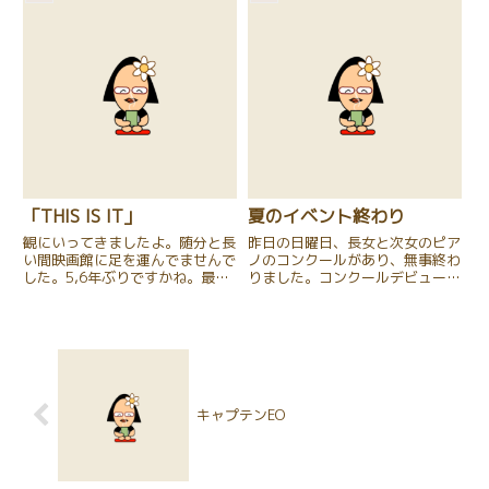
き合って遊んできました。それに
しても・・・、小さい子は元気
で...
「THIS IS IT」
夏のイベント終わり
観にいってきましたよ。随分と長
昨日の日曜日、長女と次女のピア
い間映画館に足を運んでませんで
ノのコンクールがあり、無事終わ
した。5,6年ぶりですかね。最後
りました。コンクールデビューだ
に観たのは「戦場のピアニスト」
った次女は、極度の緊張で、頭の
でした。そして昨日、「THIS IS
中が真っ白になってしまうか
IT」。始まってから数十分、そし
な・・・？？と少々心配しました
て、終了前数十分、涙が止まりま
が、いきなりミスったのが良かっ
せんでした。隣の席...
たのか？、開き直って、後半はか
なり...
キャプテンEO