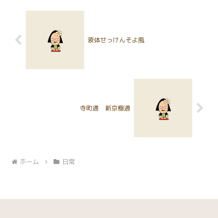
全く思ってませんが、さずがに
品が「卸売（問屋）」までいった
「1」がずらっと並んで、たまに
そうです。その商品が「小売」ま
「2」がある通知表を目にする
でいってくれることを願いなが
と、「...
ら...
液体せっけんそよ風
寺町通 新京極通
ホーム
日常