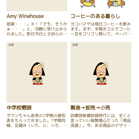
Amy Winehouse
コーヒーのある暮らし
悲報・・・。え！？でも、そうか
ヨコハマヤは毎日コーヒーを飲み
ぁ・・・。と、冷静に受け止めら
ます。まず、手挽きミルでコーヒ
れました。昨日今日と子供らの行
ー豆をゴリゴリ挽いて、ペーパー
事でバタバタ過ごしていたので、
ドリップで淹れて、淹れたてのコ
今日、知りました。27歳。Janis
ーヒーを味わって、美味
日常
日常
Joplinも、27歳でしたね・・・。
い・・・、と満足してから、仕事
ご冥福をお祈りいたします。
を始めます。こんな毎日を過ごせ
ることが、ありがたいなと思いま
す。この...
中学校懇談
製造→卸売→小売
ダウンちゃん長男の2学期の通知
診療放射線技師時代には、全くと
表をもらってきました。1学期同
言っていい程無関心だった「商品
様、足踏み（いち、に、いち、
流通」。今、ある商品のデザイン
に・・・）でした。我が子が5段
をさせていただいてます。私の位
階評定の「3」以上がつくなんて
置は、もちろん「製造」。その商