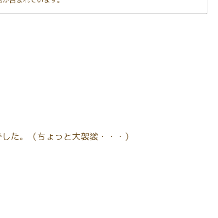
告が含まれています。
でした。（ちょっと大袈裟・・・）
」