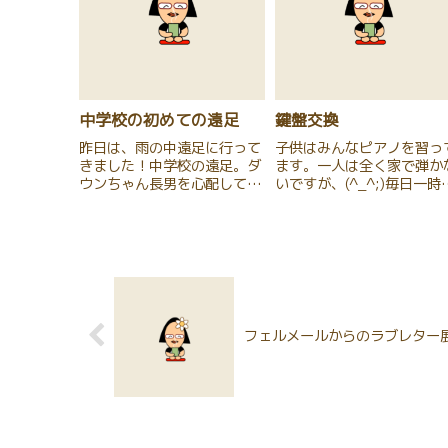
中学校の初めての遠足
鍵盤交換
昨日は、雨の中遠足に行って
子供はみんなピアノを習っ
きました！中学校の遠足。ダ
ます。一人は全く家で弾か
ウンちゃん長男を心配してく
いですが、(^_^;)毎日一時
ださった学校が「是非、お母
以上は、ピアノの音が聞こ
さんも一緒に電車に乗っ
ます。アパート住まいなの
て・・・」という事でした。
で、ピアノは電子ピアノ。
昨日のダウンちゃん長男の歩
年半程前に購入した、ヤマ
きっぷり、電車内の様子を見
クラリノーバ。最初は、一
ていただいたら、来年は、
人。二年後くらいに、二人
「お母さんも...
そし...
フェルメールからのラブレター