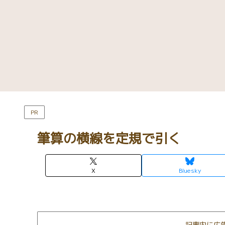
PR
筆算の横線を定規で引く
X
Bluesky