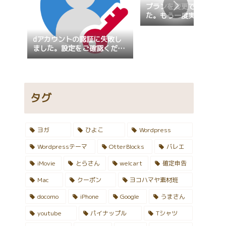
プランを変更できません
た。もう一度実行してく
い。
dアカウントの認証に失敗し
ました。設定をご確認くださ
い。設定の確認が行えない場
合、画面固定が指定されてい
ないかご確認ください。
タグ
ヨガ
ひよこ
Wordpress
Wordpressテーマ
OtterBlocks
バレエ
iMovie
とらさん
welcart
確定申告
Mac
クーポン
ヨコハマヤ素材班
docomo
iPhone
Google
うまさん
youtube
パイナップル
Tシャツ