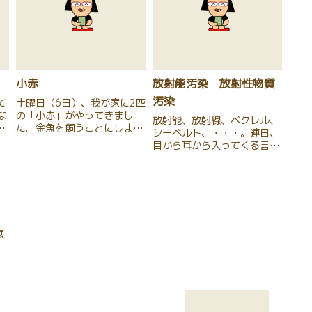
小赤
放射能汚染 放射性物質
汚染
て
土曜日（6日）、我が家に2匹
な
の「小赤」がやってきまし
放射能、放射線、ベクレル、
間
た。金魚を飼うことにしまし
シーベルト、・・・。連日、
え
た。自分が小学生の時以来で
目から耳から入ってくる言葉
す。当時、庭を金魚のお墓だ
（文字）。バブル崩壊の頃、
7
らけにしましたね・・・。
毎日毎日、これらの文字（計
ハ
（南無阿弥陀仏・・・）今度
算）と格闘してました。母校
は、しっかり勉強して、その
の準教授さん達が、テレビに
。
ようなことのないようにした
出演されて、「放射能」につ
いです。...
いて語ったり、何やら実験に
協力し...
展