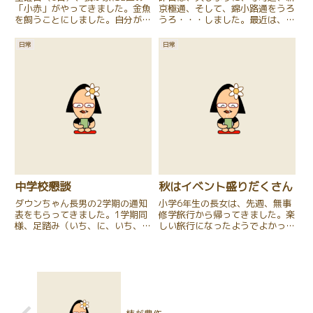
「小赤」がやってきました。金魚
京極通、そして、錦小路通をうろ
を飼うことにしました。自分が小
うろ・・・しました。最近は、ほ
学生の時以来です。当時、庭を金
とんど京都駅あたりに行くことの
魚のお墓だらけにしました
方が多いので、何年かぶりでし
日常
日常
ね・・・。（南無阿弥陀
た。閉店してしまったお店、新し
仏・・・）今度は、しっかり勉強
くオープンしたお店、変わってな
して、そのようなことのないよう
いお店、10年ほど前、ベビーカ
にしたいです。...
ー...
中学校懇談
秋はイベント盛りだくさん
ダウンちゃん長男の2学期の通知
小学6年生の長女は、先週、無事
表をもらってきました。1学期同
修学旅行から帰ってきました。楽
様、足踏み（いち、に、いち、
しい旅行になったようでよかった
に・・・）でした。我が子が5段
です。「で、自由行動時のお昼は
階評定の「3」以上がつくなんて
何食べたん？？」(||ﾟДﾟ)恐る恐
全く思ってませんが、さずがに
る聞いてみると、「ファーストキ
「1」がずらっと並んで、たまに
ッチン！！」(*^-^*)と返事が返
「2」がある通知表を目にする
ってきました。コン...
と、「...