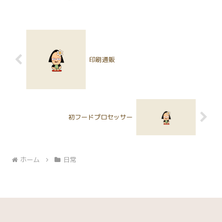
す。地域の中学校入学を希望して
間待ち、となることが予想される
いて、もし、養護学校を希望する
ので、9時には京都市美術館には
のなら、その旨を12月中に教育
着きたかったのですが・・・、な
委員会に連絡するということを言
かなか予定通りにはいかず、美術
わ...
館に着いたのが、9時半。既
に、...
印刷通販
初フードプロセッサー
ホーム
日常