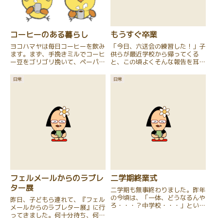
コーヒーのある暮らし
もうすぐ卒業
ヨコハマヤは毎日コーヒーを飲み
「今日、六送会の練習した！」子
ます。まず、手挽きミルでコーヒ
供らが最近学校から帰ってくる
ー豆をゴリゴリ挽いて、ペーパー
と、この頃よくそんな報告を耳に
ドリップで淹れて、淹れたてのコ
します。もう、こんな時期なので
ーヒーを味わって、美味
すね。（自分が卒業した小学校は
日常
日常
い・・・、と満足してから、仕事
「六年生を送る会」と言ってまし
を始めます。こんな毎日を過ごせ
たので、初めてコノ名を聞いたと
ることが、ありがたいなと思いま
きは、「ほお〜・・・」と少し驚
す。この...
き...
フェルメールからのラブレ
二学期終業式
ター展
二学期も無事終わりました。昨年
の今頃は、「一体、どうなるんや
昨日、子どもら連れて、『フェル
ろ・・・？中学校・・・」という
メールからのラブレター展』に行
状況だったことが思い出されま
ってきました。何十分待ち、何時