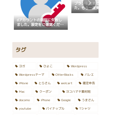
プランを変更できません
た。もう一度実行してく
い。
dアカウントの認証に失敗し
ました。設定をご確認くださ
い。設定の確認が行えない場
合、画面固定が指定されてい
ないかご確認ください。
タグ
ヨガ
ひよこ
Wordpress
Wordpressテーマ
OtterBlocks
バレエ
iMovie
とらさん
welcart
確定申告
Mac
クーポン
ヨコハマヤ素材班
docomo
iPhone
Google
うまさん
youtube
パイナップル
Tシャツ