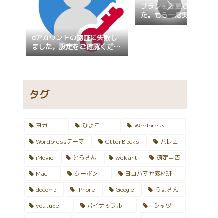
プランを変更できません
た。もう一度実行してく
い。
dアカウントの認証に失敗し
ました。設定をご確認くださ
い。設定の確認が行えない場
合、画面固定が指定されてい
ないかご確認ください。
タグ
ヨガ
ひよこ
Wordpress
Wordpressテーマ
OtterBlocks
バレエ
iMovie
とらさん
welcart
確定申告
Mac
クーポン
ヨコハマヤ素材班
docomo
iPhone
Google
うまさん
youtube
パイナップル
Tシャツ