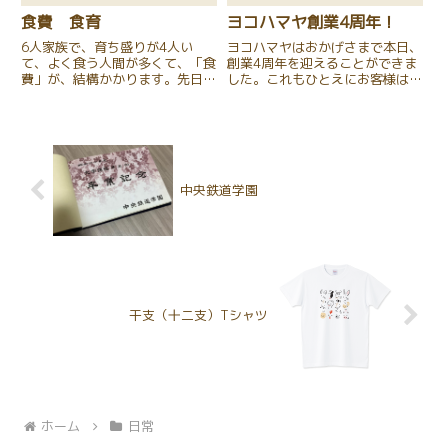
食費 食育
ヨコハマヤ創業4周年！
6人家族で、育ち盛りが4人い
ヨコハマヤはおかげさまで本日、
て、よく食う人間が多くて、「食
創業4周年を迎えることができま
費」が、結構かかります。先日、
した。これもひとえにお客様はじ
娘の一人が、「食育って何？」と
め協力業者様各位のご愛顧の賜物
聞いてきました。「食育」様々な
と心より感謝申し上げます。今後
経験を通じて「食」に関する知識
とも、格別のご愛顧とご支援、ご
と「食」を選択する力を習得し、
指導を賜わりますようお願い申し
健全な食生活を実践することがで
上げます。
き...
中央鉄道学園
干支（十二支）Tシャツ
ホーム
日常