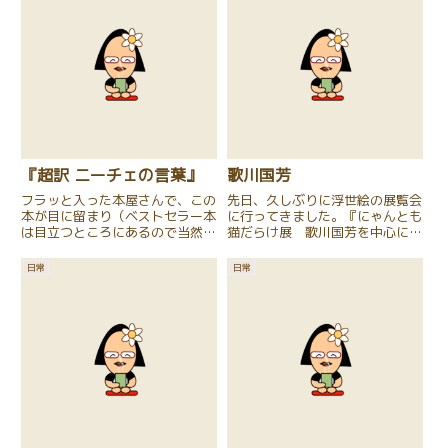
『超訳 ニーチェの言葉』
歌川国芳
フラッと入った本屋さんで、この
先日、久しぶりに浮世絵の展覧会
本が目に留まり（ベストセラー本
に行ってきました。『にゃんとも
は目立つところにあるので当然な
猫だらけ展 歌川国芳を中心に』
のだが・・・）、そのまま手にし
猫にはあまり興味はなかったので
て、レジへ並んでしまいました。
すが、「歌川国芳を中心に」に惹
日常
日常
本を買うつもりは全くなく、人を
かれ行ってきました。猫。私は犬
探しにお店に入ったのに・・・。
の方が好きですが、「絵」のモデ
こんな状況の時は、「この本が
ルとしては、やっぱり「猫」の
私...
方...