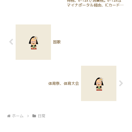
得税、e-Taxで消費税。e-Taxは
育園へ送り迎えする生活もわずか
マイナポータル経由、ICカードリ
になってきました。末っ子の行事
ーダでログイン。
は、子供にとって初めての事で
も、私（母）は4回目とかのこと
が多...
国歌
体育祭、体育大会
ホーム
日常