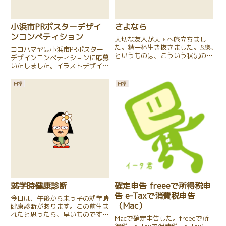
小浜市PRポスターデザイ
さよなら
ンコンペティション
大切な友人が天国へ旅立ちまし
た。精一杯生き抜きました。母親
ヨコハマヤは小浜市PRポスター
というものは、こういう状況の時
デザインコンペティションに応募
も、「いつもと変わらず」過ごさ
いたしました。イラストデザイン
ねばなりません。子供と行事に参
は私が、キャッチコピーはシステ
加して、ご飯作って、仕事し
ム担当のヨコハマさんが考えまし
日常
日常
て・・・。でも、それでよいのか
た。二人の合作です。7月27日
もしれません。
（月）〜30日（木）に、小浜市
役所一階の市民ロビーにて応募
作...
就学時健康診断
確定申告 freeeで所得税申
告 e-Taxで消費税申告
今日は、午後から末っ子の就学時
（Mac）
健康診断があります。この前生ま
れたと思ったら、早いものです
Macで確定申告した。freeeで所
ね。小学生になるのか・・・。保