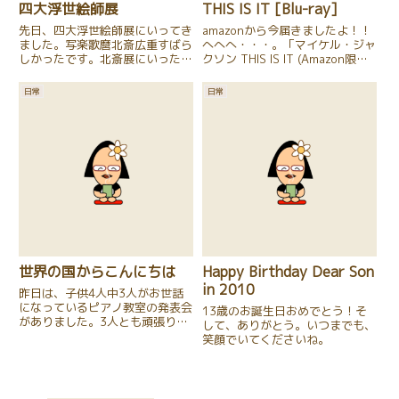
四大浮世絵師展
THIS IS IT [Blu-ray]
先日、四大浮世絵師展にいってき
amazonから今届きましたよ！！
ました。写楽歌麿北斎広重すばら
へへへ・・・。「マイケル・ジャ
しかったです。北斎展にいった時
クソン THIS IS IT (Amazon限定
と同様、日本人に生まれてよかっ
スチールブック仕様/完全数量限
たな〜と思いました。
定/特製ブックレット付き) 」明
日常
日常
日（27日）正式発売されます
が、今日午前０時に特別発売した
一部のお...
世界の国からこんにちは
Happy Birthday Dear Son
in 2010
昨日は、子供4人中3人がお世話
になっているピアノ教室の発表会
13歳のお誕生日おめでとう！そ
がありました。3人とも頑張りま
して、ありがとう。いつまでも、
した。特に次女は、いつも練習
笑顔でいてくださいね。
中、パララッタッタア〜タラリラ
リラリ〜・・・♪とメロディーを
歌いながら弾いてるのですが、
「いいのよ！楽しんでらっしゃ