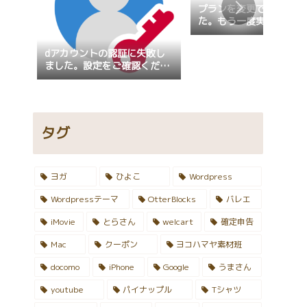
プランを変更できません
た。もう一度実行してく
い。
dアカウントの認証に失敗し
ました。設定をご確認くださ
い。設定の確認が行えない場
合、画面固定が指定されてい
ないかご確認ください。
タグ
ヨガ
ひよこ
Wordpress
Wordpressテーマ
OtterBlocks
バレエ
iMovie
とらさん
welcart
確定申告
Mac
クーポン
ヨコハマヤ素材班
docomo
iPhone
Google
うまさん
youtube
パイナップル
Tシャツ