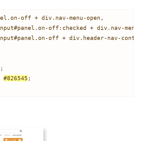
el.on-off + div.nav-menu-open,

: 
#826545
;
