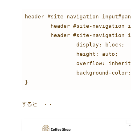
header #site-navigation input#pan
	header #site-navigation input#panel.on-off:checked + div.nav-menu-open,

	header #site-navigation input#panel.on-off + div.header-nav-container {

		display: block;

		height: auto;

		overflow: inherit;

		background-color
}
すると・・・