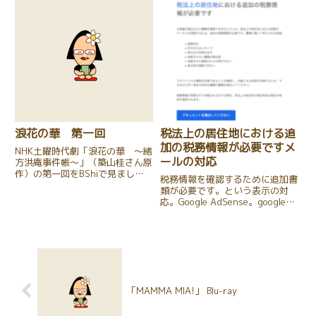
す。ちょっと前、「これ、観た方
がいいよ！」と、三洋堂の店内で
子供らに...
浪花の華 第一回
税法上の居住地における追
加の税務情報が必要ですメ
NHK土曜時代劇「浪花の華 〜緒
ールの対応
方洪庵事件帳〜」（築山桂さん原
作）の第一回をBShiで見ました
税務情報を確認するために追加書
よ！いや〜・・・、感慨無量で
類が必要です。という表示の対
す。
応。Google AdSense。google
paymentsからのメールが来た時
の対応。
「MAMMA MIA!」 Blu-ray