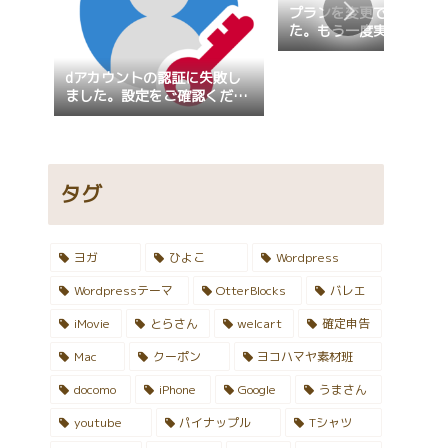
プランを変更できません
た。もう一度実行してく
い。
dアカウントの認証に失敗し
ました。設定をご確認くださ
い。設定の確認が行えない場
合、画面固定が指定されてい
ないかご確認ください。
タグ
ヨガ
ひよこ
Wordpress
Wordpressテーマ
OtterBlocks
バレエ
iMovie
とらさん
welcart
確定申告
Mac
クーポン
ヨコハマヤ素材班
docomo
iPhone
Google
うまさん
youtube
パイナップル
Tシャツ