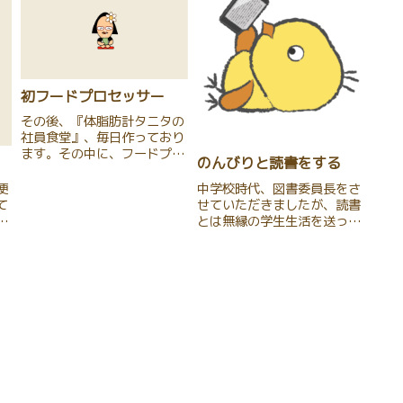
初フードプロセッサー
その後、『体脂肪計タニタの
社員食堂』、毎日作っており
ます。その中に、フードプロ
のんびりと読書をする
セッサーを使用して作る、お
いしそうなスープのレシピが
便
中学校時代、図書委員長をさ
ありました。そして、何も迷
て
せていただきましたが、読書
わず、購入しました。初フー
ヨ
とは無縁の学生生活を送って
ドプロセッサー！Amazon
ヶ
おりました。（何故自分が図
で、『山本電気 MICHIBA...
、
書委員長に選出されたの
く
か・・・当時はかなり衝撃的
私
でした。）社会人になってか
お
ら読書を楽しむようになりま
5
した。太宰治さん作品からス
タートして...