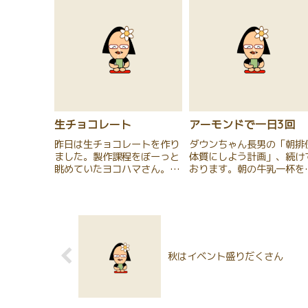
生チョコレート
アーモンドで一日3回
昨日は生チョコレートを作り
ダウンちゃん長男の「朝排
ました。製作課程をぼーっと
体質にしよう計画」、続け
眺めていたヨコハマさん。
おります。朝の牛乳一杯を
「意外と大変なんやね
ーグルトに変えました。数
え・・・」と、ぽつり。「ぶ
月以上かかると思いますが
り大根（ヨコハマさんの得意
「朝排便」が習慣になって
料理）作るくらい、結構手間
れると良いと願ってます。
いるんやで！」と、また余計
といえば、最近、息抜き（
や発言をした私です。
やつ）にアーモンドを一日
粒ほど...
秋はイベント盛りだくさん