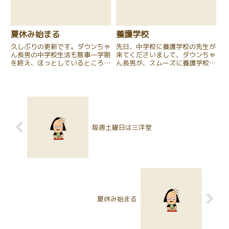
夏休み始まる
養護学校
久しぶりの更新です。ダウンちゃ
先日、中学校に養護学校の先生が
ん長男の中学校生活も無事一学期
来てくださいまして、ダウンちゃ
を終え、ほっとしているところで
ん長男が、スムーズに養護学校の
す。教室から出て行って、何処か
高等部に入学できるようにと、担
へいてしまうのではないか？その
任の先生が支援会議を設けてくだ
息子さんを探すために授業を中断
さいました。早いもので、中学校
出来ません。私達の言ってる事が
生活もあと半分になりました。あ
理解出来るのですか？・・・い
と半分（1年半）で、どんなこ
ろ...
と...
毎週土曜日は三洋堂
夏休み始まる