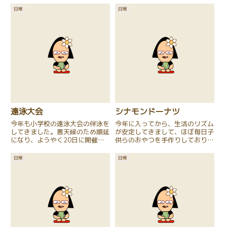
日常
日常
遠泳大会
シナモンドーナツ
今年も小学校の遠泳大会の伴泳を
今年に入ってから、生活のリズム
してきました。悪天候のため順延
が安定してきまして、ほぼ毎日子
になり、ようやく20日に開催さ
供らのおやつを手作りしておりま
れました。とても良いお天気でし
す。え？ほぼ毎日手作りおや
たよ。今年は長女が5年生で、遠
つ？？って感じでした。以前な
日常
日常
泳大会初参加。順延になってから
ら・・・。でも、仕事がお陰様で
プールにも入っていない状況が続
比較的安定してきて、末っ子の夜
いていたので、前日、本番の会
泣きもなくなりぐっすり寝れるよ
場...
うにな...